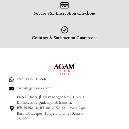
Secure SSL Encryption Checkout
Comfort & Satisfaction Guaranteed
+62 811-9513-940
care@agamsocks.com
ERA PRIMA, Jl. Daan Mogot Km.21 No. 1
Kompleks Pergudangan & Industri,
Blk. N No.18, RT.001/RW.001, Poris Gaga
Baru, Batuceper, Tangerang City, Banten
15122